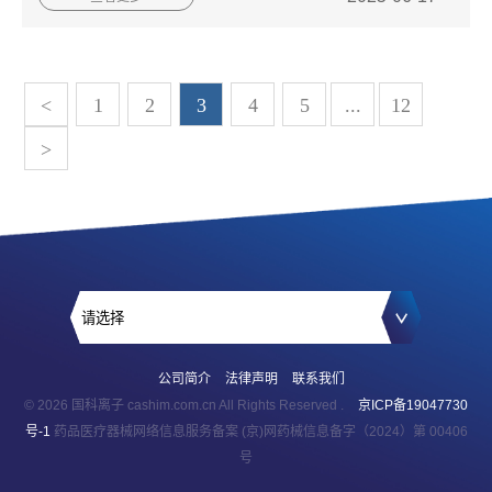
<
1
2
3
4
5
...
12
>
公司简介
法律声明
联系我们
© 2026 国科离子 cashim.com.cn All Rights Reserved .
京ICP备19047730
号-1
药品医疗器械网络信息服务备案 (京)网药械信息备字（2024）第 00406
号